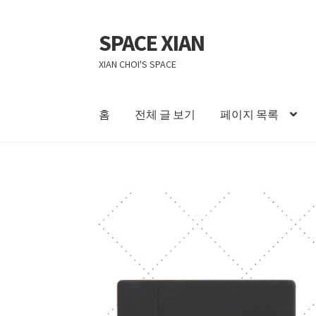
SPACE XIAN
탐
컨
색
텐
XIAN CHOI'S SPACE
으
츠
로
로
건
건
홈
전체 글 보기
페이지 목록
너
너
뛰
뛰
홈
About Me
Bible Reading Schedule
Bible Re
기
기
자작 NAS II