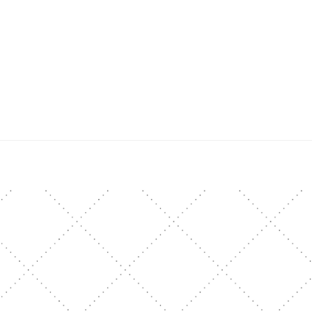
ading Schedule (McCheyne)
Bible Reading Schedule v2
Post
개인출