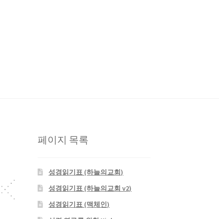
판사
성경 연구를 위한 Xiphos
자작 NAS
페이지 목록
성경읽기표 (하늘의교회)
성경읽기표 (하늘의교회 v2)
성경읽기표 (맥체인)