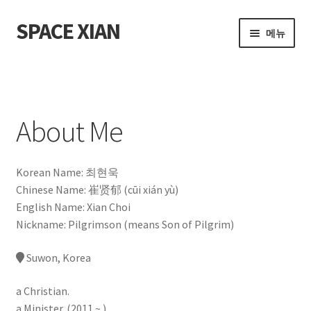
SPACE XIAN
탐
컨
메뉴
색
텐
으
츠
홈
로
로
건
건
About Me
너
너
About Me
뛰
뛰
Bible Reading Schedule
기
기
Korean Name: 최현욱
Bible Reading Schedule (McCheyne)
Chinese Name: 崔贤郁 (cūi xián yù)
English Name: Xian Choi
Bible Reading Schedule v2
Nickname: Pilgrimson (means Son of Pilgrim)
Post
Suwon, Korea
개인출판사
a Christian.
a Minister. (2011 ~ )