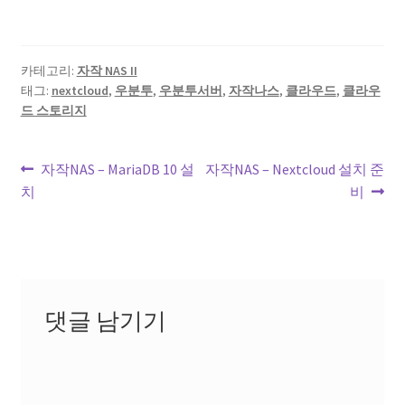
카테고리:
자작 NAS II
태그:
nextcloud
,
우분투
,
우분투서버
,
자작나스
,
클라우드
,
클라우
드 스토리지
글
이
다
자작NAS – MariaDB 10 설
자작NAS – Nextcloud 설치 준
전
음
치
비
내
글:
글:
비
게
이
댓글 남기기
션