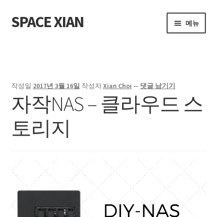
SPACE XIAN
탐
컨
메뉴
색
텐
으
츠
홈
로
로
건
건
About Me
너
너
작성일
2017년 3월 16일
작성자
Xian Choi
—
댓글 남기기
뛰
뛰
자작NAS – 클라우드 스
Bible Reading Schedule
기
기
토리지
Bible Reading Schedule (McCheyne)
Bible Reading Schedule v2
Post
개인출판사