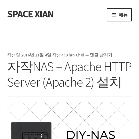
SPACE XIAN
탐
컨
메뉴
색
텐
으
츠
홈
로
로
건
건
About Me
너
너
작성일
2016년 11월 4일
작성자
Xian Choi
—
댓글 남기기
뛰
뛰
자작NAS – Apache HTTP
Bible Reading Schedule
기
기
Server (Apache 2) 설치
Bible Reading Schedule (McCheyne)
Bible Reading Schedule v2
Post
개인출판사