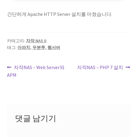
간단하게 Apache HTTP Server 설치를 마쳤습니다.
카테고리:
자작 NAS II
태그:
아파치
,
우분투
,
웹서버
글
이
다
자작NAS – Web Server와
자작NAS – PHP 7 설치
전
음
APM
내
글:
글:
비
게
이
댓글 남기기
션