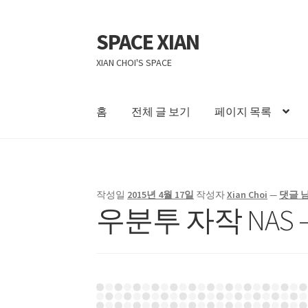
SPACE XIAN
탐
컨
색
텐
XIAN CHOI'S SPACE
으
츠
로
로
건
건
홈
전체 글 보기
페이지 목록
너
너
뛰
뛰
홈
About Me
Bible Reading Schedule
Bible Re
기
기
자작 NAS II
작성일
2015년 4월 17일
작성자
Xian Choi
—
댓글 
우분투 자작 NAS –