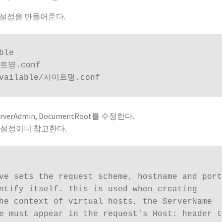
 설정을 만들어준다.
le

트명.conf

-available/사이트명.conf
erverAdmin, DocumentRoot를 수정한다.
는 설정이니 참고한다.
ve sets the request scheme, hostname and port
ntify itself. This is used when creating

he context of virtual hosts, the ServerName

e must appear in the request's Host: header t