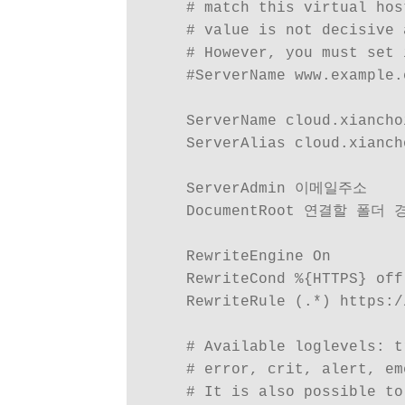
    # match this virtual hos
    # value is not decisive 
    # However, you must set 
    #ServerName www.example.c
    ServerName cloud.xian
    ServerAlias cloud.xiancho
    ServerAdmin 이메일주소

    DocumentRoot 연결할 폴더 경
    RewriteEngine On

    RewriteCond %{HTTPS} off

    RewriteRule (.*) https:/
    # Available loglevels: t
    # error, crit, alert, eme
    # It is also possible to