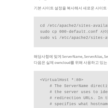
기본 사이트 설정을 복사해서 새로운 사이트
cd /etc/apache2/sites-availab
sudo cp 000-default.conf 사이
sudo vi /etc/apache2/sites
해당사항에 맞게 ServerName, ServerAlias, S
다음은 실제 owncloud를 위해 사용하고 있
<VirtualHost *:80>

    # The ServerName directi
    # the server uses to ide
    # redirection URLs. In t
    # specifies what hostnam