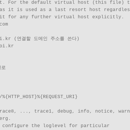
t. For the default virtual host (this file) t
as it is used as a last resort host regardles
it for any further virtual host explicitly.

om

choi.kr (연결할 도메인 주소를 쓴다)

i.kr

로

/%{HTTP_HOST}%{REQUEST_URI}

race8, ..., trace1, debug, info, notice, warn
rg.

 configure the loglevel for particular
