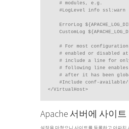
    # modules, e.g.

    #LogLevel info ssl:warn

    ErrorLog ${APACHE_LOG_DI
    CustomLog ${APACHE_LOG_D
    # For most configuration
    # enabled or disabled at
    # include a line for onl
    # following line enables
    # after it has been glob
    #Include conf-available/
</VirtualHost>
Apache 서버에 사이트
설정을 마쳤으니 사이트를 등록하고 아파치 