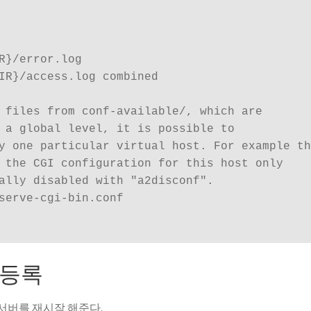
R}/error.log

IR}/access.log combined

 files from conf-available/, which are

 a global level, it is possible to

y one particular virtual host. For example th
 the CGI configuration for this host only

ally disabled with "a2disconf".

serve-cgi-bin.conf

 등록
서버를 재시작 해준다.