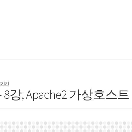
ading Schedule (McCheyne)
Bible Reading Schedule v2
Post
개인출
남기기
 8강, Apache2 가상호스트