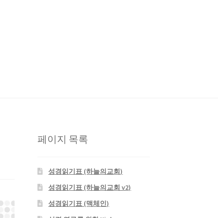
판사
성경 연구를 위한 Xiphos
자작 NAS
페이지 목록
성경읽기표 (하늘의교회)
성경읽기표 (하늘의교회 v2)
성경읽기표 (맥체인)