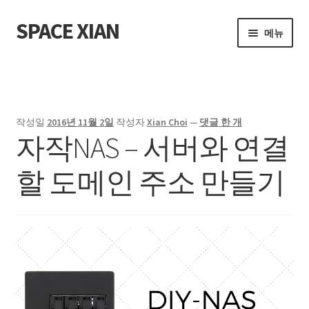
SPACE XIAN
탐
컨
메뉴
색
텐
으
츠
홈
로
로
건
건
About Me
너
너
작성일
2016년 11월 2일
작성자
Xian Choi
—
댓글 한 개
뛰
뛰
자작NAS – 서버와 연결
Bible Reading Schedule
기
기
할 도메인 주소 만들기
Bible Reading Schedule (McCheyne)
Bible Reading Schedule v2
Post
개인출판사