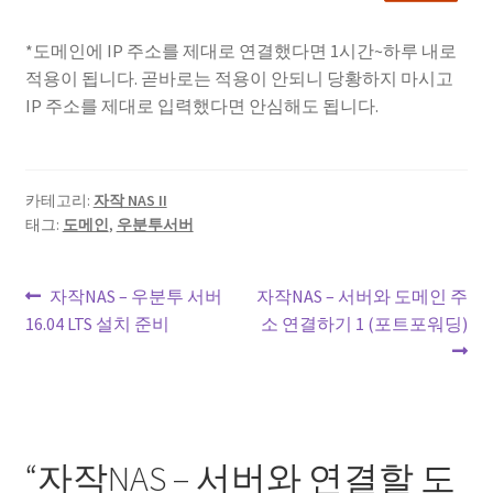
*도메인에 IP 주소를 제대로 연결했다면 1시간~하루 내로
적용이 됩니다. 곧바로는 적용이 안되니 당황하지 마시고
IP 주소를 제대로 입력했다면 안심해도 됩니다.
카테고리:
자작 NAS II
태그:
도메인
,
우분투서버
글
이
다
자작NAS – 우분투 서버
자작NAS – 서버와 도메인 주
전
음
16.04 LTS 설치 준비
소 연결하기 1 (포트포워딩)
내
글:
글:
비
게
이
“
자작NAS – 서버와 연결할 도