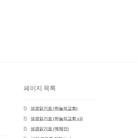
판사
성경 연구를 위한 Xiphos
자작 NAS
페이지 목록
성경읽기표 (하늘의교회)
성경읽기표 (하늘의교회 v2)
성경읽기표 (맥체인)