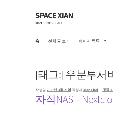
SPACE XIAN
탐
컨
색
텐
XIAN CHOI'S SPACE
으
츠
로
로
건
건
홈
전체 글 보기
페이지 목록
너
너
뛰
뛰
홈
About Me
Bible Reading Schedule
Bible Re
기
기
[태그:]
우분투서
자작 NAS II
작성일
2017년 3월 21일
작성자
Xian Choi
—
댓글 3
자작NAS – Nextcl