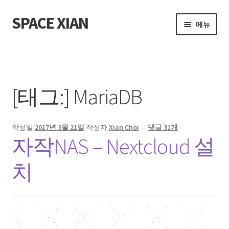
SPACE XIAN
탐
컨
메뉴
색
텐
으
츠
홈
로
로
건
건
About Me
너
너
[태그:]
MariaDB
뛰
뛰
Bible Reading Schedule
기
기
작성일
2017년 3월 21일
작성자
Xian Choi
—
댓글 31개
Bible Reading Schedule (McCheyne)
자작NAS – Nextcloud 설
Bible Reading Schedule v2
치
Post
개인출판사