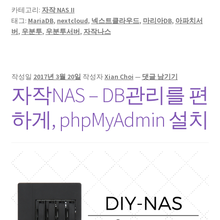
카테고리:
자작 NAS II
태그:
MariaDB
,
nextcloud
,
넥스트클라우드
,
마리아DB
,
아파치서
버
,
우분투
,
우분투서버
,
자작나스
작성일
2017년 3월 20일
작성자
Xian Choi
—
댓글 남기기
자작NAS – DB관리를 편
하게, phpMyAdmin 설치