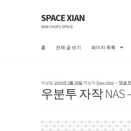
SPACE XIAN
탐
컨
색
텐
XIAN CHOI'S SPACE
으
츠
로
로
건
건
홈
전체 글 보기
페이지 목록
너
너
뛰
뛰
홈
About Me
Bible Reading Schedule
Bible Re
기
기
자작 NAS II
작성일
2015년 3월 28일
작성자
Xian Choi
—
댓글 한
우분투 자작 NAS