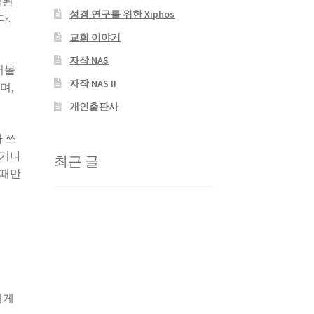
결된
성경 연구를 위한 Xiphos
다.
교회 이야기
자작 NAS
어볼
자작 NAS II
며,
개인출판사
 쓰
켜거나
최근 글
 때만
이게