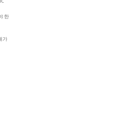
DC
야 한
대가