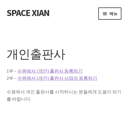
SPACE XIAN
탐
컨
메뉴
색
텐
으
츠
홈
로
로
건
건
About Me
너
너
개인출판사
뛰
뛰
Bible Reading Schedule
기
기
1부 –
수원에서 (개인) 출판사 등록하기
Bible Reading Schedule (McCheyne)
2부 –
수원에서 (개인) 출판사 사업자 등록하기
Bible Reading Schedule v2
수원에서 개인 출판사를 시작하시는 분들에게 도움이 되기
를 바랍니다.
Post
개인출판사