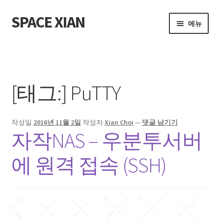
SPACE XIAN
탐
컨
메뉴
색
텐
으
츠
홈
로
로
건
건
About Me
너
너
[태그:]
PuTTY
뛰
뛰
Bible Reading Schedule
기
기
작성일
2016년 11월 2일
작성자
Xian Choi
—
댓글 남기기
Bible Reading Schedule (McCheyne)
자작NAS – 우분투서버
Bible Reading Schedule v2
에 원격 접속 (SSH)
Post
개인출판사