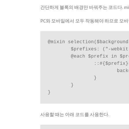
간단하게 블록의 배경만 바꿔주는 코드다. mix
PC와 모바일에서 모두 작동해야 하므로 모바일을 
@mixin selection($background)
	$prefixes: ("-webkit-","-moz-", "");

	@each $prefix in $prefixes {

		::#{$prefix}selection {

			background: $background;

		}

	}

}
사용할 때는 아래 코드를 사용한다.