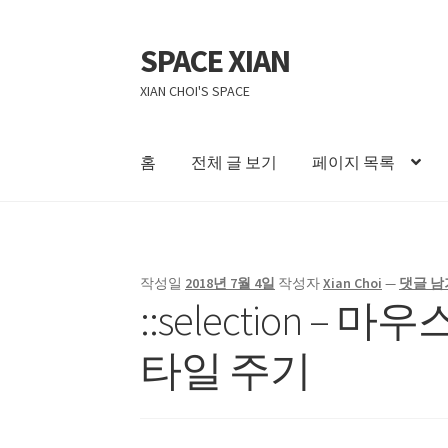
SPACE XIAN
탐
컨
색
텐
XIAN CHOI'S SPACE
으
츠
로
로
건
건
홈
전체 글 보기
페이지 목록
너
너
뛰
뛰
홈
About Me
Bible Reading Schedule
Bible Re
기
기
자작 NAS II
작성일
2018년 7월 4일
작성자
Xian Choi
—
댓글 남
::selection 
타일 주기