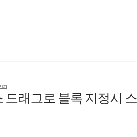
ading Schedule (McCheyne)
Bible Reading Schedule v2
Post
개인출
기기
– 마우스 드래그로 블록 지정시 