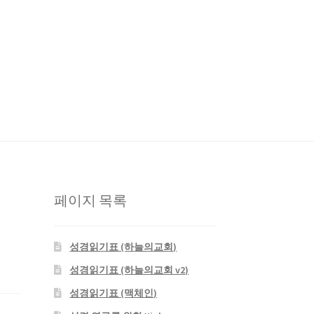
판사
성경 연구를 위한 Xiphos
자작 NAS
페이지 목록
스
성경읽기표 (하늘의교회)
성경읽기표 (하늘의교회 v2)
성경읽기표 (맥체인)