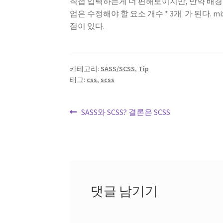
직접 입력하는게 더 편해보이지만, 만약 배경만
업은
수정해야 할 요소 개수 * 3개
가 된다. 
점이 있다.
카테고리:
SASS/SCSS
,
Tip
태그:
css
,
scss
글
이
SASS와 SCSS? 결론은 SCSS
전
내
글:
비
게
이
댓글 남기기
션